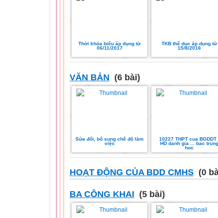
Thời khóa biểu áp dụng từ
TKB thể dục áp dụng từ
06/11/2017
15/8/2016
VĂN BẢN
(6 bài)
Sửa đổi, bổ sung chế độ làm
10227 THPT cua BGDDT 
việc
HD danh gia ... bac trun
hoc
HOẠT ĐỘNG CỦA BDD CMHS
(0 bà
BA CÔNG KHAI
(5 bài)