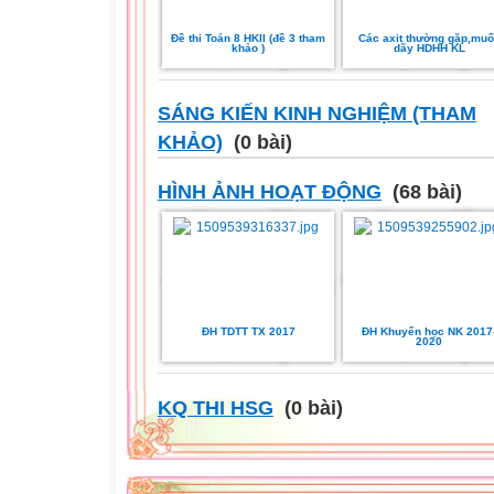
Đề thi Toán 8 HKII (đề 3 tham
Các axit thường gặp,muố
khảo )
dãy HDHH KL
SÁNG KIẾN KINH NGHIỆM (THAM
KHẢO)
(0 bài)
HÌNH ẢNH HOẠT ĐỘNG
(68 bài)
ĐH TDTT TX 2017
ĐH Khuyến học NK 2017
2020
KQ THI HSG
(0 bài)